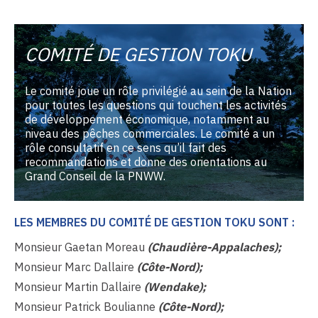
COMITÉ DE GESTION TOKU
Le comité joue un rôle privilégié au sein de la Nation
pour toutes les questions qui touchent les activités
de développement économique, notamment au
niveau des pêches commerciales. Le comité a un
rôle consultatif en ce sens qu’il fait des
recommandations et donne des orientations au
Grand Conseil de la PNWW.
LES MEMBRES DU COMITÉ DE GESTION TOKU SONT :
Monsieur Gaetan Moreau
(Chaudière-Appalaches);
Monsieur Marc Dallaire
(Côte-Nord);
Monsieur Martin Dallaire
(Wendake);
Monsieur Patrick Boulianne
(Côte-Nord);