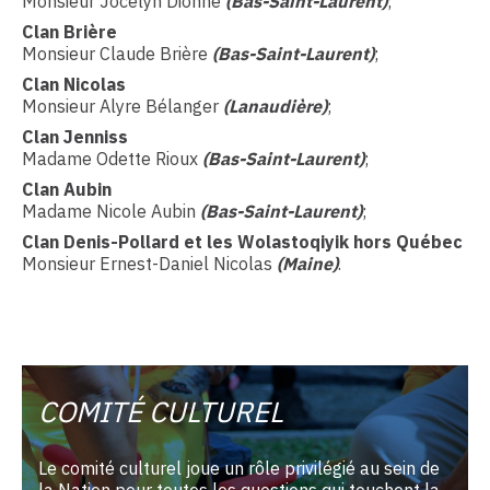
Monsieur Jocelyn Dionne
(Bas-Saint-Laurent)
;
Clan Brière
Monsieur Claude Brière
(Bas-Saint-Laurent)
;
Clan Nicolas
Monsieur Alyre Bélanger
(Lanaudière)
;
Clan Jenniss
Madame Odette Rioux
(Bas-Saint-Laurent)
;
Clan Aubin
Madame Nicole Aubin
(Bas-Saint-Laurent)
;
Clan Denis-Pollard et les Wolastoqiyik hors Québec
Monsieur Ernest-Daniel Nicolas
(Maine)
.
COMITÉ CULTUREL
Le comité culturel joue un rôle privilégié au sein de