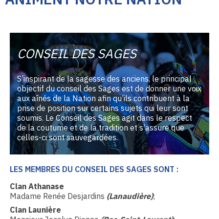
CONSEIL DES SAGES
S’inspirant de la sagesse des anciens, le principal
objectif du conseil des Sages est de donner une voix
aux aînés de la Nation afin qu’ils contribuent à la
prise de position sur certains sujets qui leur sont
soumis. Le Conseil des Sages agit dans le respect
de la coutume et de la tradition et s’assure que
celles-ci sont sauvegardées.
LES MEMBRES DU CONSEIL DES SAGES SONT :
Clan Athanase
Madame Renée Desjardins
(Lanaudière)
;
Clan Launière