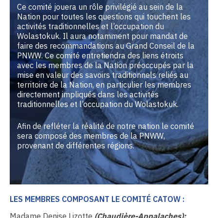
Ce comité jouera un rôle privilégié au sein de la
Nation pour toutes les questions qui touchent les
activités traditionnelles et l’occupation du
Wolastokuk. Il aura notamment pour mandat de
faire des recommandations au Grand Conseil de la
PNWW. Ce comité entretiendra des liens étroits
avec les membres de la Nation préoccupés par la
mise en valeur des savoirs traditionnels reliés au
territoire de la Nation, en particulier les membres
directement impliqués dans les activités
traditionnelles et l’occupation du Wolastokuk.
Afin de refléter la réalité de notre nation le comité
sera composé des membres de la PNWW,
provenant de différentes régions.
LES MEMBRES COMPOSANT LE COMITÉ CATOW :
Madame Denise Lizotte
(Chaudière-Appalaches);