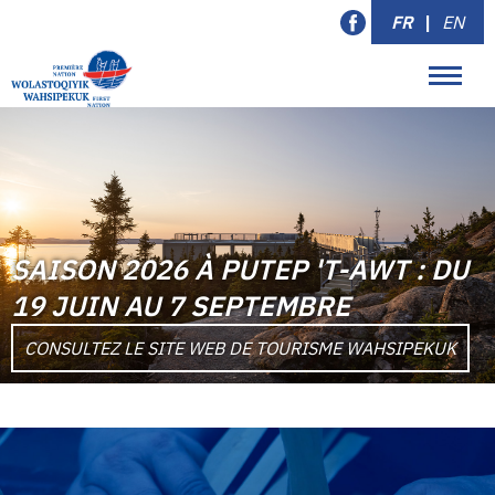
FR
|
EN
SAISON 2026 À PUTEP 'T-AWT : DU
19 JUIN AU 7 SEPTEMBRE
CONSULTEZ LE SITE WEB DE TOURISME WAHSIPEKUK