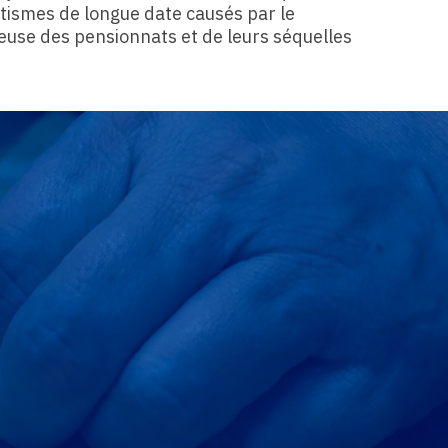
atismes de longue date causés par le
euse des pensionnats et de leurs séquelles