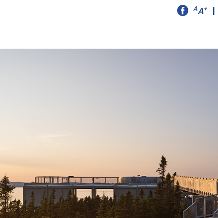
A
+
|
A