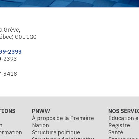
la Grève,
ébec) G0L 1G0
399-2393
0-2393
7-3418
TIONS
PNWW
NOS SERVI
À propos de la Première
Éducation e
n
Nation
Registre
formation
Structure politique
Santé