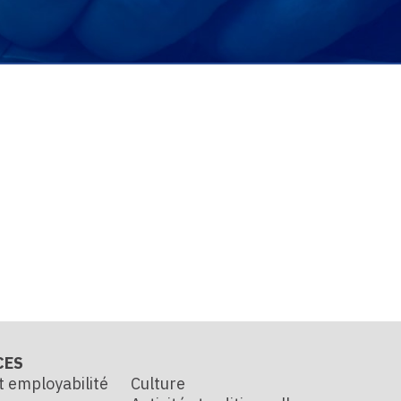
CES
t employabilité
Culture