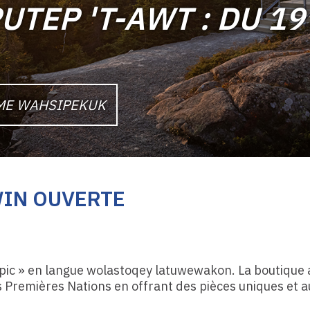
UTEP 'T-AWT : DU 19
SME WAHSIPEKUK
IN OUVERTE
ic » en langue wolastoqey latuwewakon. La boutique ac
es Premières Nations en offrant des pièces uniques et 