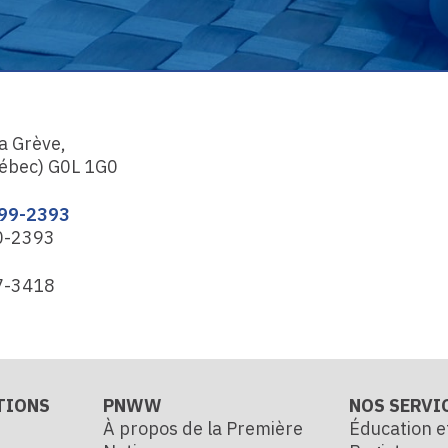
la Grève,
ébec) G0L 1G0
399-2393
0-2393
7-3418
TIONS
PNWW
NOS SERVI
À propos de la Première
Éducation e