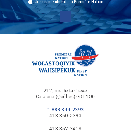
Je suis membre de la Première Nation
217, rue de la Grève,
Cacouna (Québec) G0L 1G0
1 888 399-2393
418 860-2393
418 867-3418