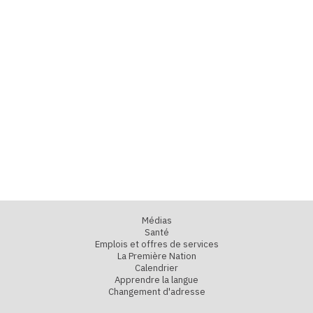
Médias
Santé
Emplois et offres de services
La Première Nation
Calendrier
Apprendre la langue
Changement d'adresse